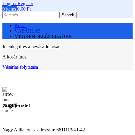
Login / Register
0
items
0,00
Ft
Search
Kosár
VÁSÁRLÁS
MEGRENDELÉS LEADVA
Jelenleg üres a bevásárlókosár.
A kosár üres.
Vásárlás folytatása
Zuglói üzlet
Nagy Attila ev. - adószám: 66111128-1-42